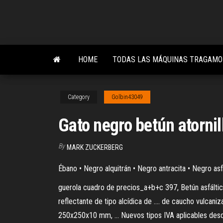
Skip
to
the
content
HOME
TODAS LAS MÁQUINAS TRAGAMO
Category
Golbin43049
Gato negro betún atornil
By
MARK ZUCKERBERG
Ébano • Negro alquitrán • Negro antracita • Negro asf
guerola cuadro de precios_a+b+c 397, Betún asfáltico e
reflectante de tipo alcídica de .... de caucho vulcan
250x250x10 mm, ... Nuevos tipos IVA aplicables desd