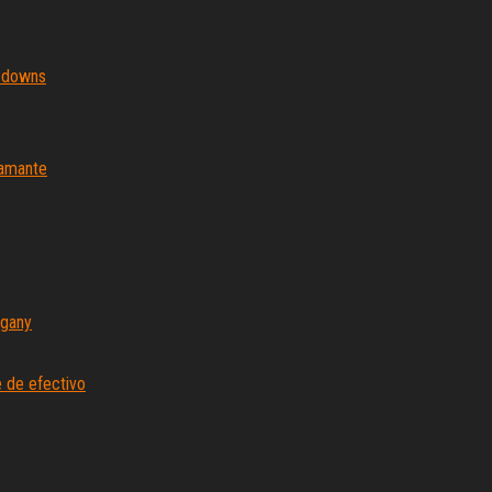
o downs
iamante
egany
 de efectivo