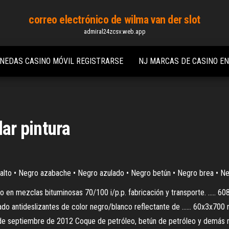
correo electrónico de wilma van der slot
admiral24zcsv.web.app
NEDAS CASINO MÓVIL REGISTRARSE
NJ MARCAS DE CASINO EN
lar pintura
alto • Negro azabache • Negro azulado • Negro betún • Negro brea • Negro
n mezclas bituminosas 70/100 i/p.p. fabricación y transporte. ..... 608, 
izado antideslizantes de color negro/blanco reflectante de ...... 60x3x70
e septiembre de 2012 Coque de petróleo, betún de petróleo y demás resi