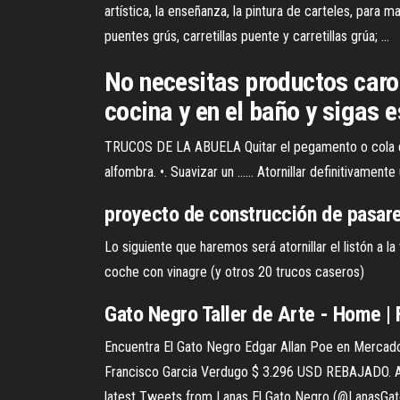
artística, la enseñanza, la pintura de carteles, para m
puentes grús, carretillas puente y carretillas grúa; ...
No necesitas productos caros
cocina y en el baño y sigas 
TRUCOS DE LA ABUELA Quitar el pegamento o cola de la p
alfombra. •. Suavizar un ...... Atornillar definitivamente 
proyecto de construcción de pasarela
Lo siguiente que haremos será atornillar el listón a l
coche con vinagre (y otros 20 trucos caseros)
Gato Negro Taller de Arte - Home |
Encuentra El Gato Negro Edgar Allan Poe en Mercado L
Francisco Garcia Verdugo $ 3.296 USD REBAJADO. Añad
latest Tweets from Lanas El Gato Negro (@LanasGatoN