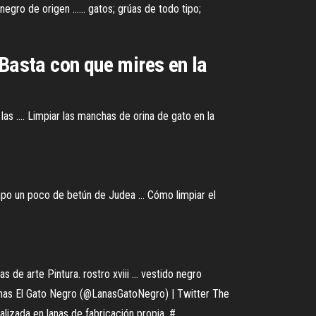
negro de origen ...... gatos; grúas de todo tipo;
 Basta con que mires en la
as .... Limpiar las manchas de orina de gato en la
trapo un poco de betún de Judea ... Cómo limpiar el
e arte Pintura. rostro xviii ... vestido negro
Lanas El Gato Negro (@LanasGatoNegro) | Twitter The
zada en lanas de fabricación propia. # ...