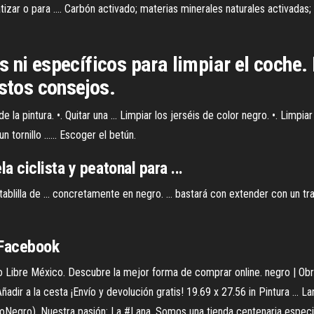
atizar o para .... Carbón activado; materias minerales naturales activadas; 
 ni específicos para limpiar el coche.
estos consejos.
intura. •. Quitar una ... Limpiar los jerséis de color negro. •. Limpiar l
un tornillo ...... Escoger el betún.
 ciclista y peatonal para ...
a tablilla de ... concretamente en negro. ... bastará con extender con un 
 Facebook
ibre México. Descubre la mejor forma de comprar online. negro | Obras d
ir a la cesta ¡Envío y devolución gratis! 19.69 x 27.56 in Pintura ... 
egro). Nuestra pasión: La #Lana. Somos una tienda centenaria especiali