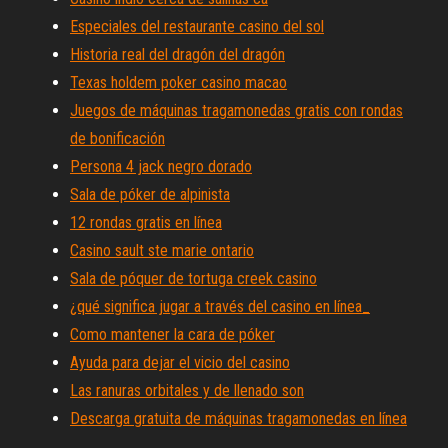
Especiales del restaurante casino del sol
Historia real del dragón del dragón
Texas holdem poker casino macao
Juegos de máquinas tragamonedas gratis con rondas
de bonificación
Persona 4 jack negro dorado
Sala de póker de alpinista
12 rondas gratis en línea
Casino sault ste marie ontario
Sala de póquer de tortuga creek casino
¿qué significa jugar a través del casino en línea_
Como mantener la cara de póker
Ayuda para dejar el vicio del casino
Las ranuras orbitales y de llenado son
Descarga gratuita de máquinas tragamonedas en línea