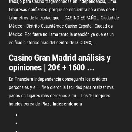
trabajo para Casino tragamonedas en Independencia, Lima.
Empresas confiables. porque se encuentra no a más de 40
kilómetros de la ciudad que ... CASINO ESPAÑOL, Ciudad de
México - Distrito Cuauhtémoc Casino Español, Ciudad de
México: Por fuera no llama tanto la atención ya que es un
edificio histórico más del centro de la CDMX, ...
Casino Gran Madrid análisis y
opiniones | 20€ + 1600 ...
En Financiera Independencia conseguirás los créditos
personales y el ... "Me dieron la facilidad para realizar mis
pagos en lugares más cercanos a mi ... Los 10 mejores
hoteles cerca de Plaza
Independencia