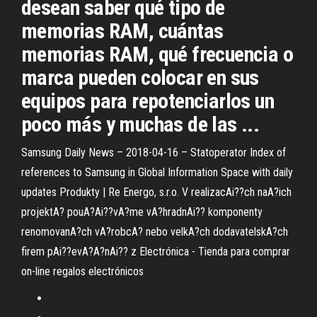
desean saber qué tipo de
memorias RAM, cuántas
memorias RAM, qué frecuencia o
marca pueden colocar en sus
equipos para repotenciarlos un
poco más y muchas de las ...
Samsung Daily News – 2018-04-16 – Statoperator
Index of
references to Samsung in Global Information Space with daily
updates
Produkty | Re Energo, s.r.o.
V realizacAi??ch naA?ich
projektA? pouA?Ai??vA?me vA?hradnAi?? komponenty
renomovanA?ch vA?robcA? nebo velkA?ch dodavatelskA?ch
firem pAi??evA?A?nAi?? z
Electrónica - Tienda para comprar
on-line regalos electrónicos