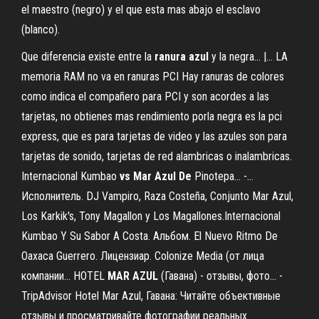
el maestro (negro) y el que esta mas abajo el esclavo
(blanco).
Que diferencia existe entre la
ranura
azul
y la negra... |… LA
memoria RAM no va en ranuras PCI Hay ranuras de colores
como indica el compañero para PCI y son acordes a las
tarjetas, no obtienes mas rendimiento porla negra es la pci
express, que es para tarjetas de video y las azules son para
tarjetas de sonido, tarjetas de red alambricas o inalambricas.
Internacional Kumbao
vs
Mar
Azul
De
Pinotepa... -…
Исполнитель. DJ Vampiro, Raza Costeña, Conjunto Mar Azul,
Los Karkik's, Tony Magallon y Los Magallones.Internacional
Kumbao Y Su Sabor A Costa. Альбом. El Nuevo Ritmo De
Oaxaca Guerrero. Лицензиар. Colonize Media (от лица
компании... HOTEL
MAR
AZUL
(Гавана) - отзывы, фото... -
TripAdvisor Hotel Mar Azul, Гавана: Читайте объективные
отзывы и просматривайте фотографии реальных