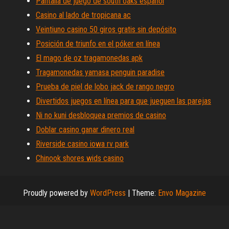
Pantalla de juego de south oaks español
Casino al lado de tropicana ac
Veintiuno casino 50 giros gratis sin depósito
Posición de triunfo en el póker en línea
El mago de oz tragamonedas apk
Tragamonedas yamasa penguin paradise
Prueba de piel de lobo jack de rango negro
Divertidos juegos en línea para que jueguen las parejas
Ni no kuni desbloquea premios de casino
Doblar casino ganar dinero real
Riverside casino iowa rv park
Chinook shores wids casino
Proudly powered by
WordPress
|
Theme:
Envo Magazine