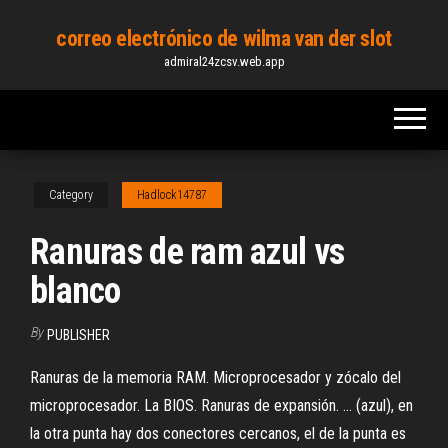
Skip
correo electrónico de wilma van der slot
to
admiral24zcsv.web.app
the
content
Category
Hadlock14787
Ranuras de ram azul vs
blanco
By
PUBLISHER
Ranuras de la memoria RAM. Microprocesador y zócalo del
microprocesador. La BIOS. Ranuras de expansión. ... (azul), en
la otra punta hay dos conectores cercanos, el de la punta es