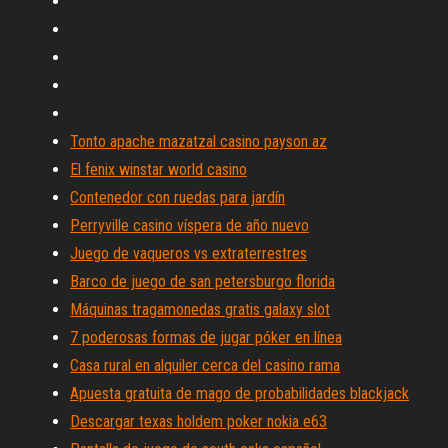
Tonto apache mazatzal casino payson az
El fenix winstar world casino
Contenedor con ruedas para jardín
Perryville casino víspera de año nuevo
Juego de vaqueros vs extraterrestres
Barco de juego de san petersburgo florida
Máquinas tragamonedas gratis galaxy slot
7 poderosas formas de jugar póker en línea
Casa rural en alquiler cerca del casino rama
Apuesta gratuita de mago de probabilidades blackjack
Descargar texas holdem poker nokia e63