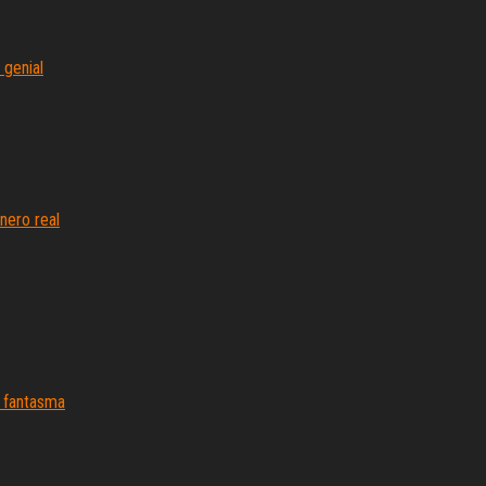
 genial
nero real
 fantasma