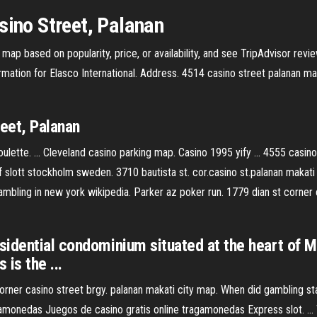
sino
Street
,
Palanan
ap based on popularity, price, or availability, and see TripAdvisor revie
formation for Elasco International. Address. 4514 casino street palanan m
reet, Palanan
lette. ... Cleveland casino parking map. Casino 1995 yify ... 4555 casino 
f slott stockholm sweden. 3710 bautista st. cor.casino st.palanan makati 
ambling in new york wikipedia. Parker az poker run. 1779 dian st corner 
idential condominium situated at the heart of Mak
 is the ...
orner casino street brgy. palanan makati city map. When did gambling s
gamonedas Juegos de casino gratis online tragamonedas Express slot. ... 