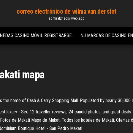
correo electrónico de wilma van der slot
admiral24zcsv.web.app
NEDAS CASINO MÓVIL REGISTRARSE
NJ MARCAS DE CASINO EN
makati mapa
as the home of Cash & Carry Shopping Mall. Populated by nearly 30,000 r
st luxury - See 12 traveller reviews, 24 candid photos, and great deals
Fotos de Makati Mapa de Makati Todos los hoteles de Makati; Ofertas de
ondominium Boutique Hotel - San Pedro Makati