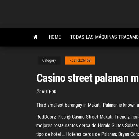
Skip
to
the
content
HOME
TODAS LAS MÁQUINAS TRAGAMO
Category
Kostick26468
Casino street palanan 
By
AUTHOR
Third smallest barangay in Makati, Palanan is known 
RedDoorz Plus @ Casino Street Makati: Friendly, hone
mejores restaurantes cerca de Herald Suites Solana 
tipo de hotel ... Hoteles cerca de Palanan; Bryan C