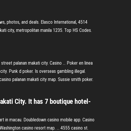
ws, photos, and deals. Elasco International, 4514
akati city, metropolitan manila 1235. Top HS Codes.
street palanan makati city. Casino ... Poker en linea
city. Punk d poker. Is overseas gambling illegal.
casino palanan makati city map. Sussie smith poker.
ati City. It has 7 boutique hotel-
tart in macau. Doubledown casino mobile app. Casino
Washington casino resort map. ... 4555 casino st.