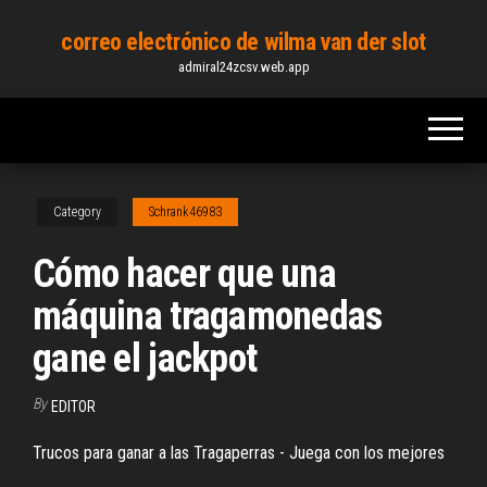
Skip
correo electrónico de wilma van der slot
to
admiral24zcsv.web.app
the
content
Category
Schrank46983
Cómo hacer que una
máquina tragamonedas
gane el jackpot
By
EDITOR
Trucos para ganar a las Tragaperras - Juega con los mejores
...