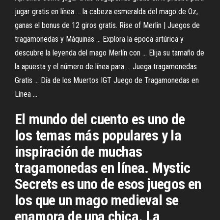
jugar gratis en línea ... la cabeza esmeralda del mago de Oz,
ganas el bonus de 12 giros gratis. Rise of Merlin | Juegos de
tragamonedas y Máquinas ... Explora la epoca artúrica y
descubre la leyenda del mago Merlín con ... Elija su tamaño de
la apuesta y el número de línea para ... Juega tragamonedas
Gratis ... Día de los Muertos IGT Juego de Tragamonedas en
Línea ...
El mundo del cuento es uno de
los temas más populares y la
inspiración de muchas
tragamonedas en línea. Mystic
Secrets es uno de esos juegos en
los que un mago medieval se
enamora de una chica. La