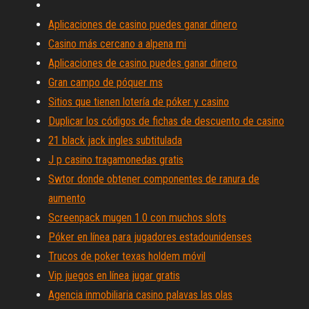
Aplicaciones de casino puedes ganar dinero
Casino más cercano a alpena mi
Aplicaciones de casino puedes ganar dinero
Gran campo de póquer ms
Sitios que tienen lotería de póker y casino
Duplicar los códigos de fichas de descuento de casino
21 black jack ingles subtitulada
J p casino tragamonedas gratis
Swtor donde obtener componentes de ranura de
aumento
Screenpack mugen 1.0 con muchos slots
Póker en línea para jugadores estadounidenses
Trucos de poker texas holdem móvil
Vip juegos en línea jugar gratis
Agencia inmobiliaria casino palavas las olas