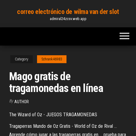
Skip
correo electrónico de wilma van der slot
to
admiral24zcsv.web.app
the
content
Category
Schrank46983
Mago gratis de
tragamonedas en línea
By
AUTHOR
The Wizard of Oz - JUEGOS TRAGAMONEDAS
Tragaperras Mundo de Oz Gratis - World of Oz de Rival ...
Aprende cómo jugar a las tragaperras gratis en ... prueba para